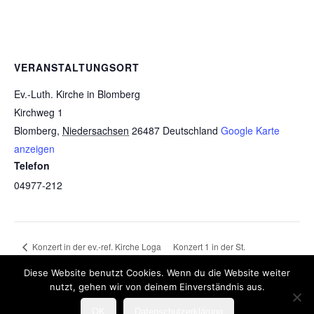
VERANSTALTUNGSORT
Ev.-Luth. Kirche in Blomberg
Kirchweg 1
Blomberg
,
Niedersachsen
26487
Deutschland
Google Karte
anzeigen
Telefon
04977-212
Konzert in der ev.-ref. Kirche Loga
Konzert 1 in der St.
– (vor-)weihnachtliche Konzertreihe
Bartholomäuskirche Dornum –
Diese Website benutzt Cookies. Wenn du die Website weiter
2022
Nachholtermin 2023
nutzt, gehen wir von deinem Einverständnis aus.
OK
Datenschutzerklärung