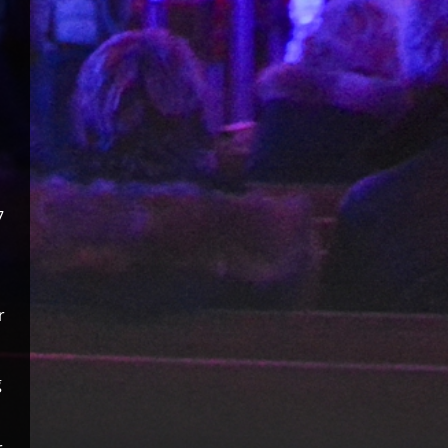
7
r
g
r