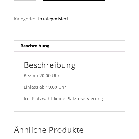
der
Maria-
Magdalena-
Kategorie:
Unkategorisiert
Kirche
in
Fulkum
Beschreibung
Menge
Beschreibung
Beginn 20.00 Uhr
Einlass ab 19.00 Uhr
frei Platzwahl, keine Platzreservierung
Ähnliche Produkte