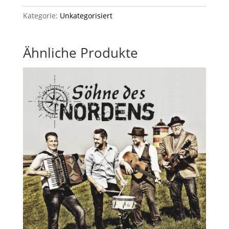
St.
Magnuskirche
Kategorie:
Unkategorisiert
in
Esens
Ähnliche Produkte
Menge