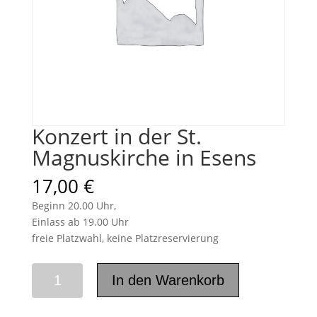
Konzert in der St.
Magnuskirche in Esens
17,00
€
Beginn 20.00 Uhr,
Einlass ab 19.00 Uhr
freie Platzwahl, keine Platzreservierung
Konzert
In den Warenkorb
in
der