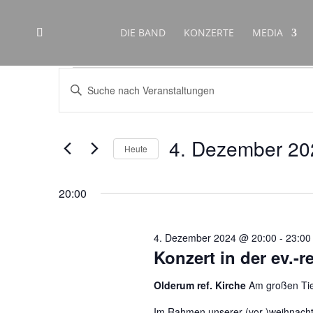
DIE BAND
KONZERTE
MEDIA
Veranstaltungen
Veranstaltungen
Bitte
Suche
für
Schlüsselwort
und
4.
eingeben.
Ansichten,
Dezember
Suche
4. Dezember 20
Navigation
nach
Heute
2024
Veranstaltungen
Datum
Schlüsselwort.
wählen.
20:00
4. Dezember 2024 @ 20:00
-
23:00
Konzert in der ev.-
Olderum ref. Kirche
Am großen Ti
Im Rahmen unserer (vor-)weihnacht