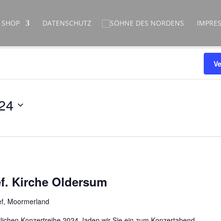
SHOP
DATENSCHUTZ
IMPRE
V
24
ref. Kirche Oldersum
ef, Moormerland
lichen Konzertreihe 2024 laden wir Sie ein zum Konzertabend