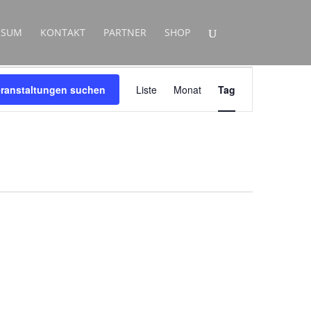
SSUM
KONTAKT
PARTNER
SHOP
Veranstaltung
Ansichten-
eranstaltungen suchen
Liste
Monat
Tag
Navigation