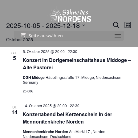
Veranstaltungen
Verans
Ver
2025-10-05
 - 
2025-12-18
Suche
Liste
Ans
Suche
Datum
Seite auswählen
Nav
und
Oktober 2025
wählen.
Ansich
5. Oktober 2025 @ 20:00
-
22:30
SO.
Naviga
5
Konzert im Dorfgemeinschaftshaus Middoge –
Alte Pastorei
DGH Midoge
Häuptlingsstraße 17, Midoge, Niedersachsen,
Germany
25,00€
14. Oktober 2025 @ 20:00
-
22:30
DI.
14
Konzertabend bei Kerzenschein in der
Mennonitenkirche Norden
Mennonitenkirche Norden
Am Markt 17 , Norden,
Niedersachsen, Deutschland