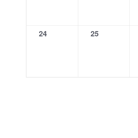
0
0
24
25
Veranstaltungen,
Veranstaltun