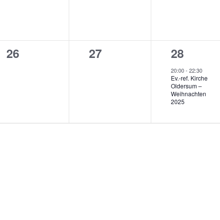
0
0
1
26
27
28
gen,
Veranstaltungen,
Veranstaltungen,
Veransta
20:00
-
22:30
Ev.-ref. Kirche
Oldersum –
Weihnachten
2025