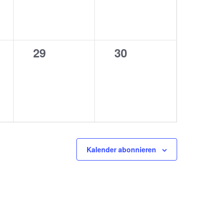
0
0
29
30
ltung,
Veranstaltungen,
Veranstaltungen,
Kalender abonnieren